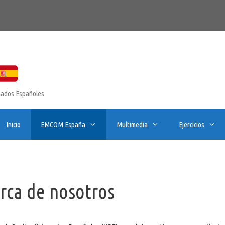
onados Españoles
Inicio
EMCOM España
Multimedia
Ejercicios
rca de nosotros