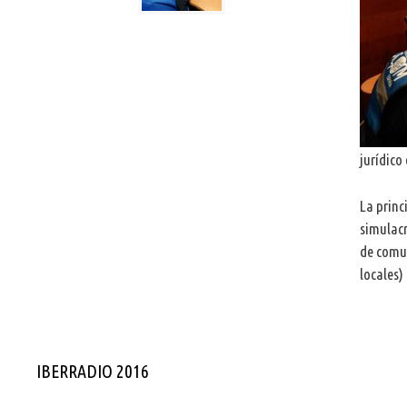
jurídico
La prin
simulacr
de comun
locales)
IBERRADIO 2016