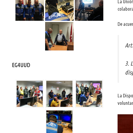
La Unión
colabor
De acuer
Art
3. 
EG4UUD
dis
La Dispo
voluntar