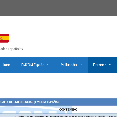
onados Españoles
Inicio
EMCOM España
Multimedia
Ejercicios