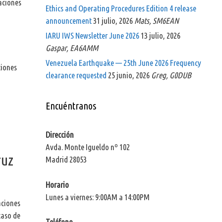
uaciones
Ethics and Operating Procedures Edition 4 release
announcement
31 julio, 2026
Mats, SM6EAN
IARU IWS Newsletter June 2026
13 julio, 2026
Gaspar, EA6AMM
Venezuela Earthquake — 25th June 2026 Frequency
ciones
clearance requested
25 junio, 2026
Greg, G0DUB
Encuéntranos
Dirección
Avda. Monte Igueldo nº 102
ruz
Madrid 28053
Horario
Lunes a viernes: 9:00AM a 14:00PM
aciones
caso de
Teléfono