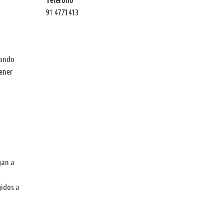
91 4771413
zando
ener
gan a
gidos a