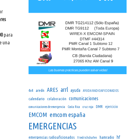
or
res
00
para
e una
arrl
ARES
ayuda
aredn
4x4
AYUDA RADIOAFICIONADOS
comunicaciones
calendario
colaboración
DMR
ejercicio
comunicaciones de emergencia
Costa Rica
cruz roja
emcom españa
EMCOM
EMERGENCIAS
hf
emergencias radioaficionados
hamradio
friedrichshafen