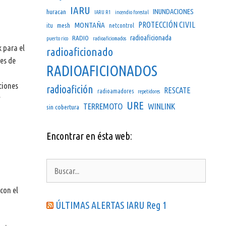
IARU
INUNDACIONES
huracan
IARU R1
incendio forestal
PROTECCIÓN CIVIL
MONTAÑA
mesh
itu
netcontrol
radioaficionada
RADIO
puerto rico
radioaficiomados
 para el
radioaficionado
jes de
RADIOAFICIONADOS
ciones
radioafición
RESCATE
radioamadores
repetidores
y
URE
TERREMOTO
WINLINK
sin cobertura
Encontrar en ésta web:
Buscar:
con el
ÚLTIMAS ALERTAS IARU Reg 1