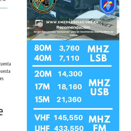
cuenta
puesta
es
e