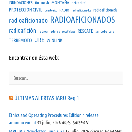
INUNDACIONES
MONTAÑA
mesh
itu
netcontrol
PROTECCIÓN CIVIL
radioaficionada
RADIO
puerto rico
radioaficiomados
RADIOAFICIONADOS
radioaficionado
radioafición
RESCATE
sin cobertura
radioamadores
repetidores
URE
TERREMOTO
WINLINK
Encontrar en ésta web:
Buscar:
ÚLTIMAS ALERTAS IARU Reg 1
Ethics and Operating Procedures Edition 4 release
announcement
31 julio, 2026
Mats, SM6EAN
IARU IWS Newsletter June 2026
13 julio, 2026
Gaspar, EA6AMM