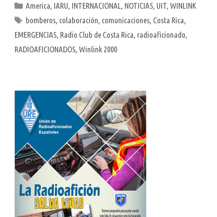
Categorías
America
,
IARU
,
INTERNACIONAL
,
NOTICIAS
,
UIT
,
WINLINK
Etiquetas
bomberos
,
colaboración
,
comunicaciones
,
Costa Rica
,
EMERGENCIAS
,
Radio Club de Costa Rica
,
radioaficionado
,
RADIOAFICIONADOS
,
Winlink 2000