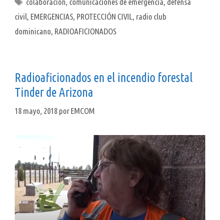
Etiquetas
colaboración
,
comunicaciones de emergencia
,
defensa
civil
,
EMERGENCIAS
,
PROTECCIÓN CIVIL
,
radio club
dominicano
,
RADIOAFICIONADOS
Radioaficionados en el incendio forestal
Tinder de Arizona
18 mayo, 2018
por
EMCOM