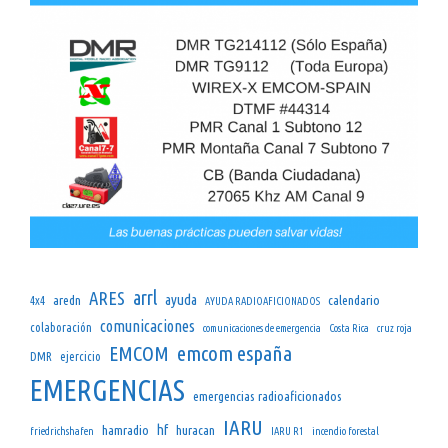
arrl
ARES
ayuda
aredn
calendario
4x4
AYUDA RADIOAFICIONADOS
comunicaciones
colaboración
comunicaciones de emergencia
Costa Rica
cruz roja
emcom españa
EMCOM
DMR
ejercicio
EMERGENCIAS
emergencias radioaficionados
IARU
hf
hamradio
huracan
friedrichshafen
IARU R1
incendio forestal