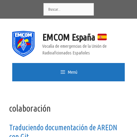
Saltar
Buscar:
al
contenido
EMCOM España
Vocalía de emergencias de la Unión de
Radioaficionados Españoles
Menú
colaboración
Traduciendo documentación de AREDN
con Git