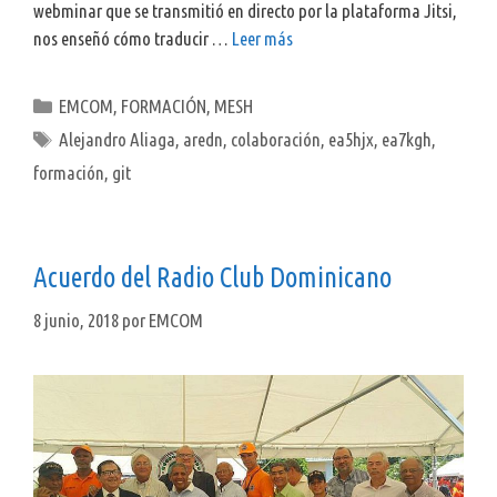
webminar que se transmitió en directo por la plataforma Jitsi,
nos enseñó cómo traducir …
Leer más
Categorías
EMCOM
,
FORMACIÓN
,
MESH
Etiquetas
Alejandro Aliaga
,
aredn
,
colaboración
,
ea5hjx
,
ea7kgh
,
formación
,
git
Acuerdo del Radio Club Dominicano
8 junio, 2018
por
EMCOM