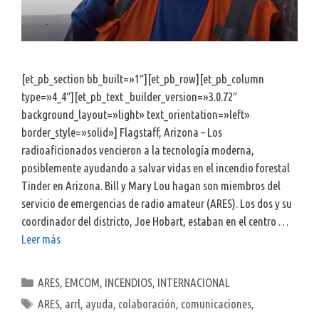
[et_pb_section bb_built=»1″][et_pb_row][et_pb_column
type=»4_4″][et_pb_text _builder_version=»3.0.72″
background_layout=»light» text_orientation=»left»
border_style=»solid»] Flagstaff, Arizona – Los
radioaficionados vencieron a la tecnología moderna,
posiblemente ayudando a salvar vidas en el incendio forestal
Tinder en Arizona. Bill y Mary Lou hagan son miembros del
servicio de emergencias de radio amateur (ARES). Los dos y su
coordinador del districto, Joe Hobart, estaban en el centro …
Leer más
Categorías
ARES
,
EMCOM
,
INCENDIOS
,
INTERNACIONAL
Etiquetas
ARES
,
arrl
,
ayuda
,
colaboración
,
comunicaciones
,