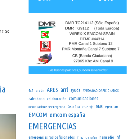
ncias
ia
arrl
ARES
ayuda
aredn
4x4
AYUDA RADIOAFICIONADOS
comunicaciones
calendario
colaboración
DMR
ejercicio
comunicaciones de emergencia
Costa Rica
cruz roja
emcom españa
EMCOM
EMERGENCIAS
hf
emergencias radioaficionados
hamradio
friedrichshafen