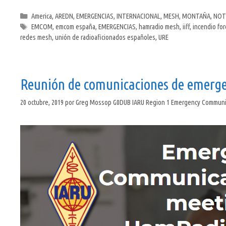
Categorías
America
,
AREDN
,
EMERGENCIAS
,
INTERNACIONAL
,
MESH
,
MONTAÑA
,
NOT
Etiquetas
EMCOM
,
emcom españa
,
EMERGENCIAS
,
hamradio mesh
,
iiff
,
incendio for
redes mesh
,
unión de radioaficionados españoles
,
URE
Reunión de comunicaciones de emerge
20 octubre, 2019
por
Greg Mossop G0DUB IARU Region 1 Emergency Communic