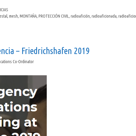
ICIAS
estal
,
mesh
,
MONTAÑA
,
PROTECCIÓN CIVIL
,
radioafición
,
radioaficionada
,
radioafici
ncia – Friedrichshafen 2019
ations Co-Ordinator