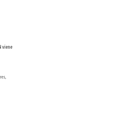
N viene
res
,