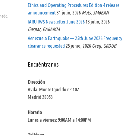
Ethics and Operating Procedures Edition 4 release
announcement
31 julio, 2026
Mats, SM6EAN
onado
,
IARU IWS Newsletter June 2026
13 julio, 2026
Gaspar, EA6AMM
Venezuela Earthquake — 25th June 2026 Frequency
clearance requested
25 junio, 2026
Greg, G0DUB
Encuéntranos
Dirección
Avda. Monte Igueldo nº 102
Madrid 28053
Horario
Lunes a viernes: 9:00AM a 14:00PM
Teléfono