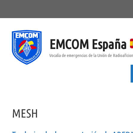
Saltar
al
contenido
EMCOM España
Vocalía de emergencias de la Unión de Radioafici
MESH