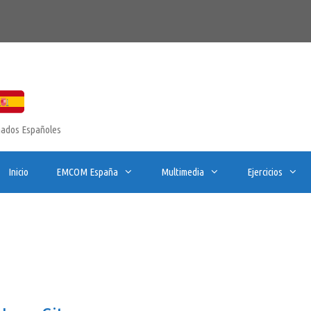
onados Españoles
Inicio
EMCOM España
Multimedia
Ejercicios