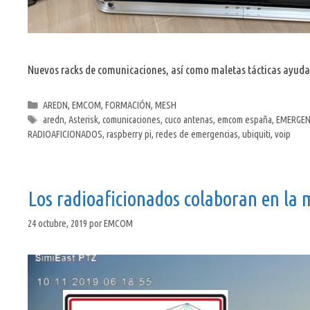
Nuevos racks de comunicaciones, así como maletas tácticas ayuda
Categorías
AREDN
,
EMCOM
,
FORMACIÓN
,
MESH
Etiquetas
aredn
,
Asterisk
,
comunicaciones
,
cuco antenas
,
emcom españa
,
EMERGEN
RADIOAFICIONADOS
,
raspberry pi
,
redes de emergencias
,
ubiquiti
,
voip
Los radioaficionados colaboran en la m
24 octubre, 2019
por
EMCOM