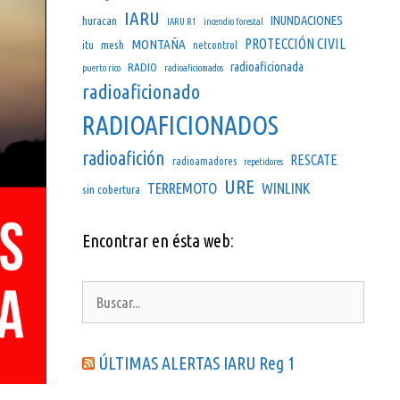
IARU
INUNDACIONES
huracan
IARU R1
incendio forestal
PROTECCIÓN CIVIL
MONTAÑA
mesh
itu
netcontrol
radioaficionada
RADIO
puerto rico
radioaficiomados
radioaficionado
RADIOAFICIONADOS
radioafición
RESCATE
radioamadores
repetidores
URE
TERREMOTO
WINLINK
sin cobertura
Encontrar en ésta web:
Buscar:
ÚLTIMAS ALERTAS IARU Reg 1