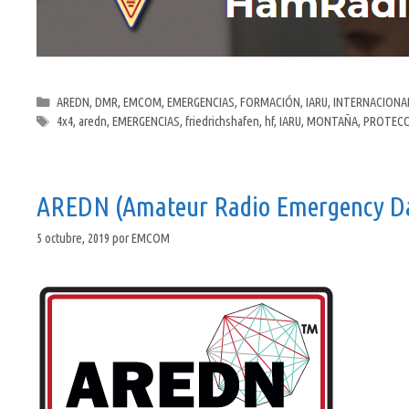
Categorías
AREDN
,
DMR
,
EMCOM
,
EMERGENCIAS
,
FORMACIÓN
,
IARU
,
INTERNACIONA
Etiquetas
4x4
,
aredn
,
EMERGENCIAS
,
friedrichshafen
,
hf
,
IARU
,
MONTAÑA
,
PROTECCI
AREDN (Amateur Radio Emergency D
5 octubre, 2019
por
EMCOM