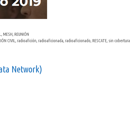
L
,
MESH
,
REUNIÓN
ÓN CIVIL
,
radioafición
,
radioaficionada
,
radioaficionado
,
RESCATE
,
sin cobertura
ata Network)