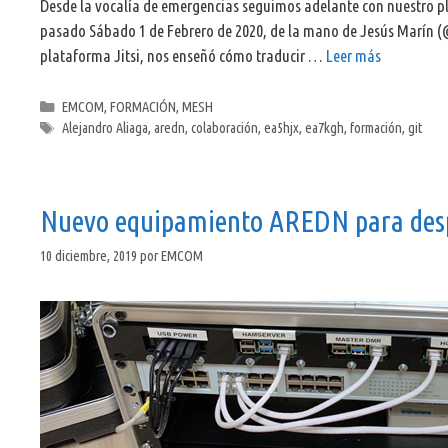
Desde la vocalía de emergencias seguimos adelante con nuestro pl
pasado Sábado 1 de Febrero de 2020, de la mano de Jesús Marín (
plataforma Jitsi, nos enseñó cómo traducir …
Leer más
Categorías
EMCOM
,
FORMACIÓN
,
MESH
Etiquetas
Alejandro Aliaga
,
aredn
,
colaboración
,
ea5hjx
,
ea7kgh
,
formación
,
git
Nuevo equipamiento AREDN para desp
10 diciembre, 2019
por
EMCOM