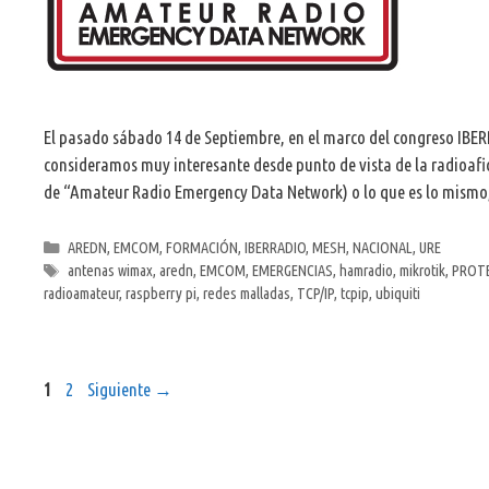
El pasado sábado 14 de Septiembre, en el marco del congreso IBER
consideramos muy interesante desde punto de vista de la radioafi
de “Amateur Radio Emergency Data Network) o lo que es lo mismo,
Categorías
AREDN
,
EMCOM
,
FORMACIÓN
,
IBERRADIO
,
MESH
,
NACIONAL
,
URE
Etiquetas
antenas wimax
,
aredn
,
EMCOM
,
EMERGENCIAS
,
hamradio
,
mikrotik
,
PROTE
radioamateur
,
raspberry pi
,
redes malladas
,
TCP/IP
,
tcpip
,
ubiquiti
Página
Página
1
2
Siguiente
→