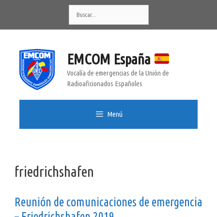
Saltar
Buscar:
al
contenido
EMCOM España
Vocalía de emergencias de la Unión de
Radioaficionados Españoles
Menú
friedrichshafen
Reunión de comunicaciones de emergencia
– Friedrichshafen 2019