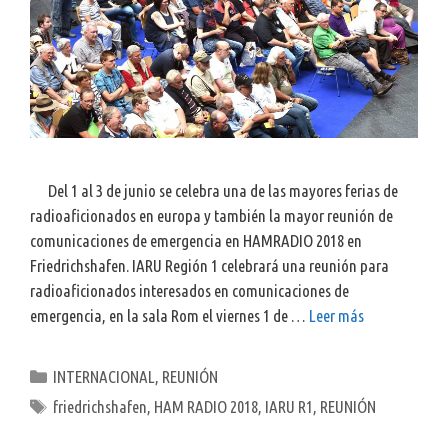
Del 1 al 3 de junio se celebra una de las mayores ferias de
radioaficionados en europa y también la mayor reunión de
comunicaciones de emergencia en HAMRADIO 2018 en
Friedrichshafen. IARU Región 1 celebrará una reunión para
radioaficionados interesados en comunicaciones de
emergencia, en la sala Rom el viernes 1 de …
Leer más
Categorías
INTERNACIONAL
,
REUNIÓN
Etiquetas
friedrichshafen
,
HAM RADIO 2018
,
IARU R1
,
REUNIÓN