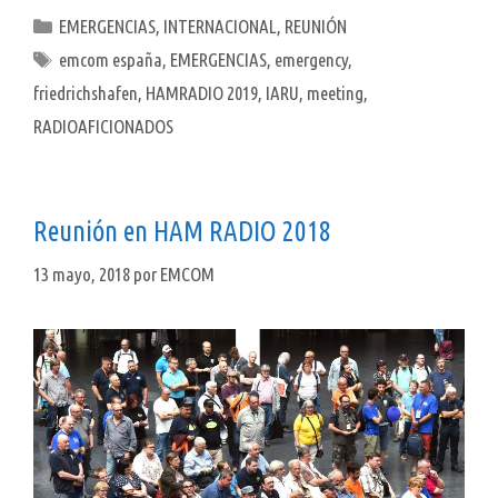
Categorías
EMERGENCIAS
,
INTERNACIONAL
,
REUNIÓN
Etiquetas
emcom españa
,
EMERGENCIAS
,
emergency
,
friedrichshafen
,
HAMRADIO 2019
,
IARU
,
meeting
,
RADIOAFICIONADOS
Reunión en HAM RADIO 2018
13 mayo, 2018
por
EMCOM