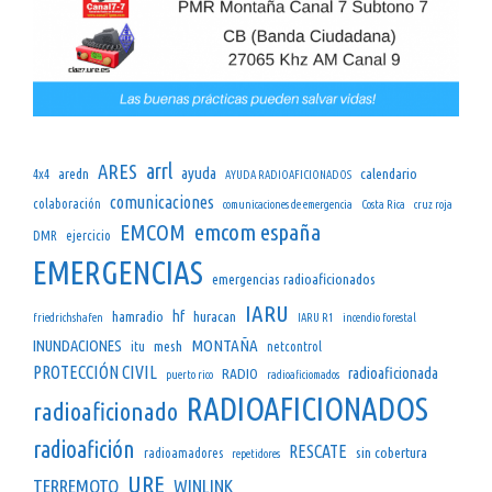
arrl
ARES
ayuda
aredn
calendario
4x4
AYUDA RADIOAFICIONADOS
comunicaciones
colaboración
comunicaciones de emergencia
Costa Rica
cruz roja
emcom españa
EMCOM
DMR
ejercicio
EMERGENCIAS
emergencias radioaficionados
IARU
hf
hamradio
huracan
friedrichshafen
IARU R1
incendio forestal
INUNDACIONES
MONTAÑA
mesh
itu
netcontrol
PROTECCIÓN CIVIL
radioaficionada
RADIO
puerto rico
radioaficiomados
RADIOAFICIONADOS
radioaficionado
radioafición
RESCATE
sin cobertura
radioamadores
repetidores
URE
TERREMOTO
WINLINK