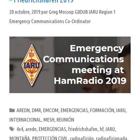
20 octubre, 2019
por
Greg Mossop G0DUB IARU Region 1
Emergency Communications Co-Ordinator
Categorías
AREDN
,
DMR
,
EMCOM
,
EMERGENCIAS
,
FORMACIÓN
,
IARU
,
INTERNACIONAL
,
MESH
,
REUNIÓN
Etiquetas
4x4
,
aredn
,
EMERGENCIAS
,
friedrichshafen
,
hf
,
IARU
,
MONTAÑA
,
PROTECCIÓN CIVIL
,
radioafición
,
radioaficionada
,