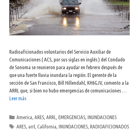
Radioaficionados voluntarios del Servicio Auxiliar de
Comunicaciones ( ACS, por sus siglas en inglés ) del Condado
de Sonoma se reunieron para ayudar en febrero después de
que una fuerte lluvia inundara la región. El gerente de la
sección de San Francisco, Bill Hillendahl, KH6GJV, comento a la
ARRL que, si bien no hubo emergencias de comunicaciones …
Leer más
Categorías
America
,
ARES
,
ARRL
,
EMERGENCIAS
,
INUNDACIONES
Etiquetas
ARES
,
arrl
,
California
,
INUNDACIONES
,
RADIOAFICIONADOS