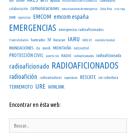
ayuda
aredn
calendario
4x4
AYUDA RADIOAFICIONADOS
comunicaciones
colaboración
comunicaciones de emergencia
Costa Rica
cruz roja
emcom españa
EMCOM
DMR
ejercicio
EMERGENCIAS
emergencias radioaficionados
IARU
hf
hamradio
huracan
friedrichshafen
IARU R1
incendio forestal
INUNDACIONES
MONTAÑA
mesh
itu
netcontrol
PROTECCIÓN CIVIL
radioaficionada
RADIO
puerto rico
radioaficiomados
RADIOAFICIONADOS
radioaficionado
radioafición
RESCATE
sin cobertura
radioamadores
repetidores
URE
TERREMOTO
WINLINK
Encontrar en ésta web:
Buscar: