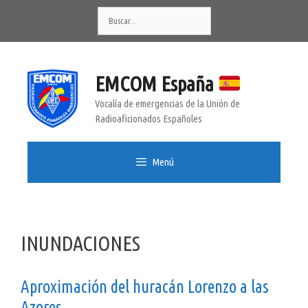
Saltar
Buscar:
al
contenido
EMCOM España
Vocalía de emergencias de la Unión de
Radioaficionados Españoles
Menú
INUNDACIONES
Aproximación del huracán Lorenzo a las
Azores