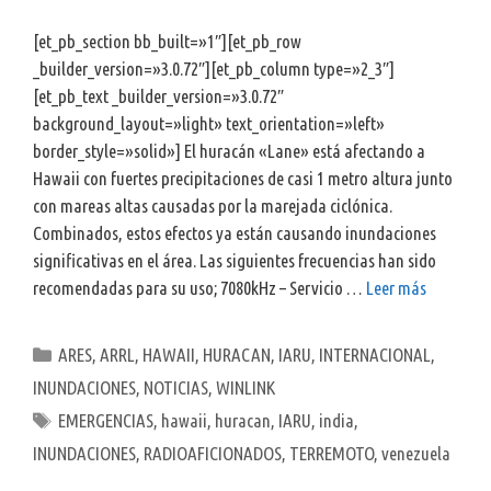
[et_pb_section bb_built=»1″][et_pb_row
_builder_version=»3.0.72″][et_pb_column type=»2_3″]
[et_pb_text _builder_version=»3.0.72″
background_layout=»light» text_orientation=»left»
border_style=»solid»] El huracán «Lane» está afectando a
Hawaii con fuertes precipitaciones de casi 1 metro altura junto
con mareas altas causadas por la marejada ciclónica.
Combinados, estos efectos ya están causando inundaciones
significativas en el área. Las siguientes frecuencias han sido
recomendadas para su uso; 7080kHz – Servicio …
Leer más
Categorías
ARES
,
ARRL
,
HAWAII
,
HURACAN
,
IARU
,
INTERNACIONAL
,
INUNDACIONES
,
NOTICIAS
,
WINLINK
Etiquetas
EMERGENCIAS
,
hawaii
,
huracan
,
IARU
,
india
,
INUNDACIONES
,
RADIOAFICIONADOS
,
TERREMOTO
,
venezuela