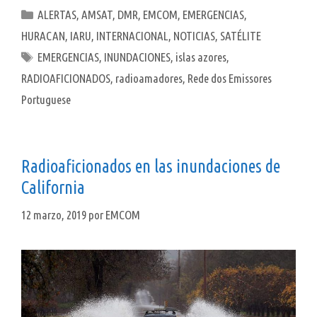
Categorías
ALERTAS
,
AMSAT
,
DMR
,
EMCOM
,
EMERGENCIAS
,
HURACAN
,
IARU
,
INTERNACIONAL
,
NOTICIAS
,
SATÉLITE
Etiquetas
EMERGENCIAS
,
INUNDACIONES
,
islas azores
,
RADIOAFICIONADOS
,
radioamadores
,
Rede dos Emissores
Portuguese
Radioaficionados en las inundaciones de
California
12 marzo, 2019
por
EMCOM