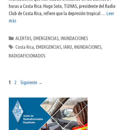
horas a Costa Rica: Hugo Soto, TI2HAS, presidente del Radio
Club de Costa Rica, refiere que la depresión tropical …
Leer
más
Categorías
ALERTAS
,
EMERGENCIAS
,
INUNDACIONES
Etiquetas
Costa Rica
,
EMERGENCIAS
,
IARU
,
INUNDACIONES
,
RADIOAFICIONADOS
Página
Página
1
2
Siguiente
→