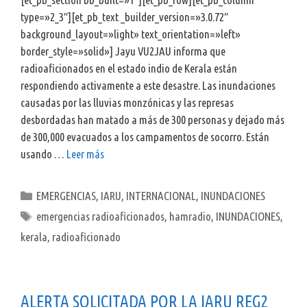
type=»2_3″][et_pb_text _builder_version=»3.0.72″
background_layout=»light» text_orientation=»left»
border_style=»solid»] Jayu VU2JAU informa que
radioaficionados en el estado indio de Kerala están
respondiendo activamente a este desastre. Las inundaciones
causadas por las lluvias monzónicas y las represas
desbordadas han matado a más de 300 personas y dejado más
de 300,000 evacuados a los campamentos de socorro. Están
usando …
Leer más
Categorías
EMERGENCIAS
,
IARU
,
INTERNACIONAL
,
INUNDACIONES
Etiquetas
emergencias radioaficionados
,
hamradio
,
INUNDACIONES
,
kerala
,
radioaficionado
ALERTA SOLICITADA POR LA IARU REG2