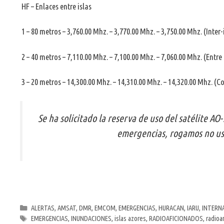
HF – Enlaces entre islas
1 – 80 metros – 3,760.00 Mhz. – 3,770.00 Mhz. – 3,750.00 Mhz. (Inter-
2 – 40 metros – 7,110.00 Mhz. – 7,100.00 Mhz. – 7,060.00 Mhz. (Entre 
3 – 20 metros – 14,300.00 Mhz. – 14,310.00 Mhz. – 14,320.00 Mhz. (C
Se ha solicitado la reserva de uso del satélite A
emergencias, rogamos no us
Categorías
ALERTAS
,
AMSAT
,
DMR
,
EMCOM
,
EMERGENCIAS
,
HURACAN
,
IARU
,
INTERN
Etiquetas
EMERGENCIAS
,
INUNDACIONES
,
islas azores
,
RADIOAFICIONADOS
,
radio