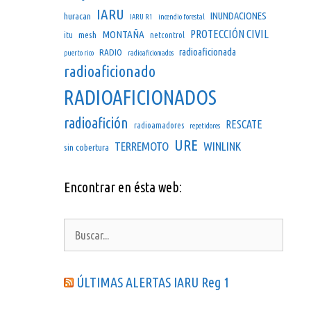
IARU
INUNDACIONES
huracan
IARU R1
incendio forestal
PROTECCIÓN CIVIL
MONTAÑA
mesh
itu
netcontrol
radioaficionada
RADIO
puerto rico
radioaficiomados
radioaficionado
RADIOAFICIONADOS
radioafición
RESCATE
radioamadores
repetidores
URE
TERREMOTO
WINLINK
sin cobertura
Encontrar en ésta web:
Buscar:
ÚLTIMAS ALERTAS IARU Reg 1