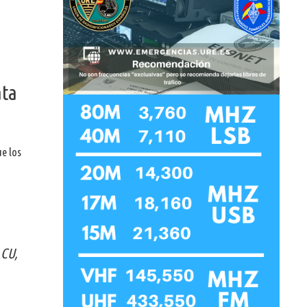
ata
ue los
 CU,