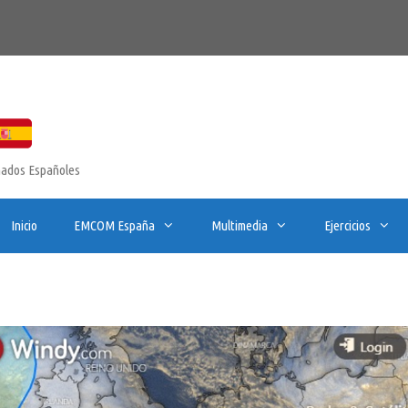
onados Españoles
Inicio
EMCOM España
Multimedia
Ejercicios