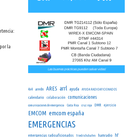
rtencia:
por la
arrl
ARES
ayuda
aredn
4x4
AYUDA RADIOAFICIONADOS
comunicaciones
calendario
colaboración
DMR
ejercicio
comunicaciones de emergencia
Costa Rica
cruz roja
emcom españa
EMCOM
EMERGENCIAS
hf
emergencias radioaficionados
hamradio
friedrichshafen