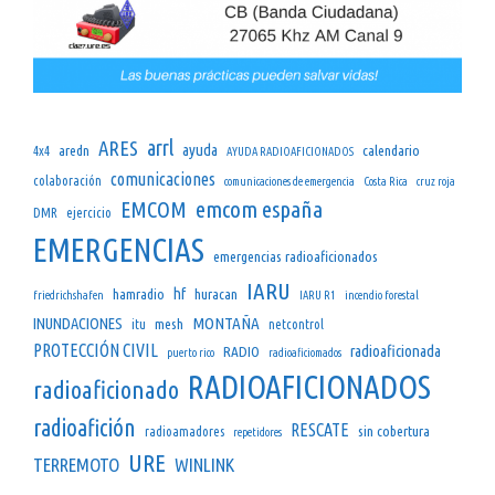
arrl
ARES
ayuda
aredn
calendario
4x4
AYUDA RADIOAFICIONADOS
comunicaciones
colaboración
comunicaciones de emergencia
Costa Rica
cruz roja
emcom españa
EMCOM
DMR
ejercicio
EMERGENCIAS
emergencias radioaficionados
IARU
hf
hamradio
huracan
friedrichshafen
IARU R1
incendio forestal
INUNDACIONES
MONTAÑA
mesh
itu
netcontrol
PROTECCIÓN CIVIL
radioaficionada
RADIO
puerto rico
radioaficiomados
RADIOAFICIONADOS
radioaficionado
radioafición
RESCATE
sin cobertura
radioamadores
repetidores
URE
TERREMOTO
WINLINK