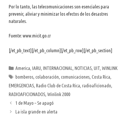
Por lo tanto, las telecomunicaciones son esenciales para
prevenir, aliviar y minimizar los efectos de los desastres
naturales.
Fuente: www.micit.go.cr
[/et_pb_text][/et_pb_column][/et_pb_row][/et_pb_section]
Categorías
America
,
IARU
,
INTERNACIONAL
,
NOTICIAS
,
UIT
,
WINLINK
Etiquetas
bomberos
,
colaboración
,
comunicaciones
,
Costa Rica
,
EMERGENCIAS
,
Radio Club de Costa Rica
,
radioaficionado
,
RADIOAFICIONADOS
,
Winlink 2000
1 de Mayo – Se apagó
La isla grande en alerta