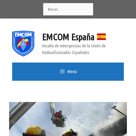
Saltar
Buscar:
al
contenido
EMCOM España
Vocalía de emergencias de la Unión de
Radioaficionados Españoles
Menú