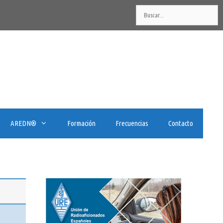
Buscar:
AREDN®️
Formación
Frecuencias
Contacto