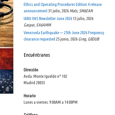
Ethics and Operating Procedures Edition 4 release
announcement
31 julio, 2026
Mats, SM6EAN
IARU IWS Newsletter June 2026
13 julio, 2026
Gaspar, EA6AMM
Venezuela Earthquake — 25th June 2026 Frequency
clearance requested
25 junio, 2026
Greg, G0DUB
Encuéntranos
Dirección
Avda. Monte Igueldo nº 102
Madrid 28053
Horario
Lunes a viernes: 9:00AM a 14:00PM
Teléfono