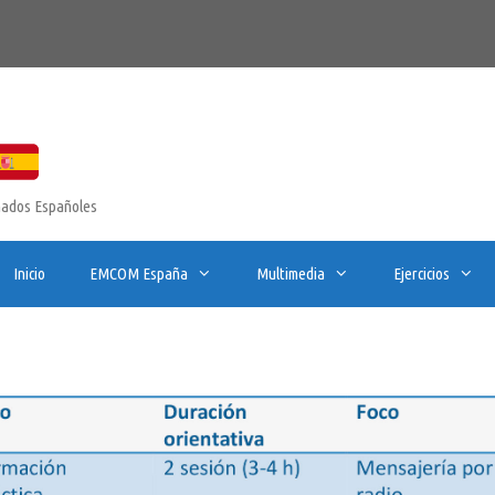
onados Españoles
Inicio
EMCOM España
Multimedia
Ejercicios