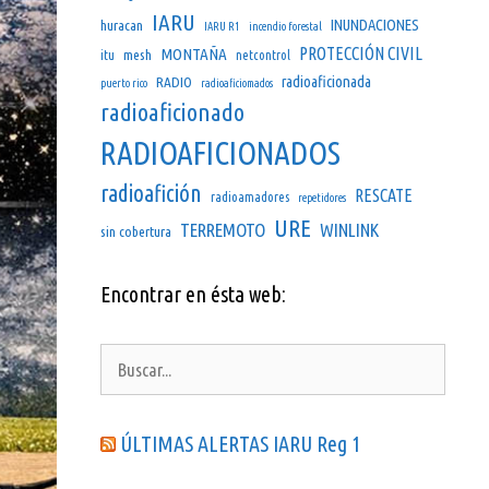
IARU
INUNDACIONES
huracan
IARU R1
incendio forestal
PROTECCIÓN CIVIL
MONTAÑA
mesh
itu
netcontrol
radioaficionada
RADIO
puerto rico
radioaficiomados
radioaficionado
RADIOAFICIONADOS
radioafición
RESCATE
radioamadores
repetidores
URE
TERREMOTO
WINLINK
sin cobertura
Encontrar en ésta web:
Buscar:
ÚLTIMAS ALERTAS IARU Reg 1