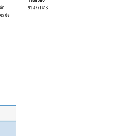
ión
91 4771413
des de