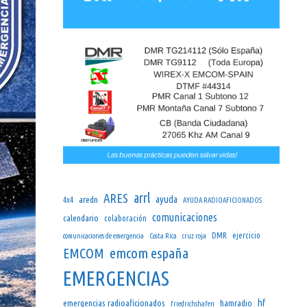
arrl
ARES
ayuda
aredn
4x4
AYUDA RADIOAFICIONADOS
comunicaciones
calendario
colaboración
DMR
ejercicio
comunicaciones de emergencia
Costa Rica
cruz roja
emcom españa
EMCOM
EMERGENCIAS
hf
emergencias radioaficionados
hamradio
friedrichshafen