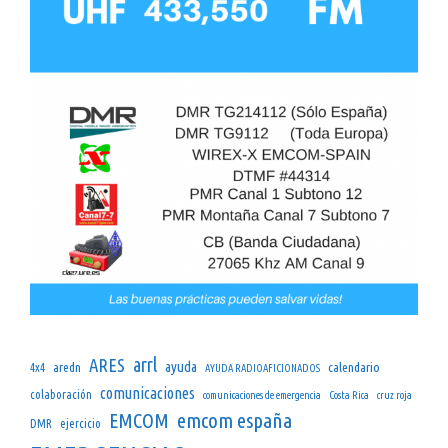
arrl
ARES
ayuda
aredn
calendario
4x4
AYUDA RADIOAFICIONADOS
comunicaciones
colaboración
comunicaciones de emergencia
Costa Rica
cruz roja
emcom españa
EMCOM
DMR
ejercicio