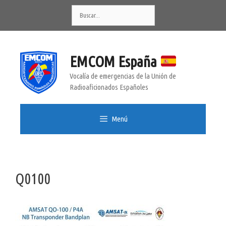
Saltar
Buscar:
al
contenido
EMCOM España
Vocalía de emergencias de la Unión de
Radioaficionados Españoles
Menú
Q0100