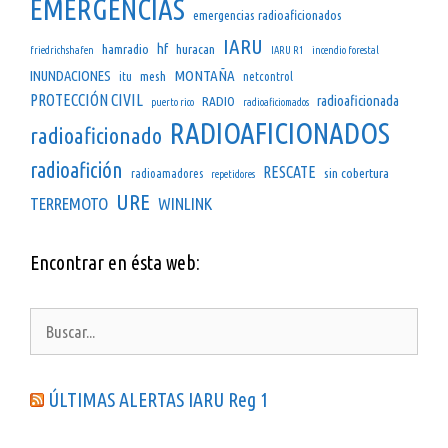
EMERGENCIAS
emergencias radioaficionados
IARU
hf
hamradio
huracan
friedrichshafen
IARU R1
incendio forestal
INUNDACIONES
MONTAÑA
mesh
itu
netcontrol
PROTECCIÓN CIVIL
radioaficionada
RADIO
puerto rico
radioaficiomados
RADIOAFICIONADOS
radioaficionado
radioafición
RESCATE
sin cobertura
radioamadores
repetidores
URE
TERREMOTO
WINLINK
Encontrar en ésta web:
Buscar:
ÚLTIMAS ALERTAS IARU Reg 1