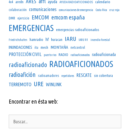
arrl
ARES
ayuda
aredn
calendario
4x4
AYUDA RADIOAFICIONADOS
comunicaciones
colaboración
comunicaciones de emergencia
Costa Rica
cruz roja
emcom españa
EMCOM
DMR
ejercicio
EMERGENCIAS
emergencias radioaficionados
IARU
hf
hamradio
huracan
friedrichshafen
IARU R1
incendio forestal
INUNDACIONES
MONTAÑA
mesh
itu
netcontrol
PROTECCIÓN CIVIL
radioaficionada
RADIO
puerto rico
radioaficiomados
RADIOAFICIONADOS
radioaficionado
radioafición
RESCATE
sin cobertura
radioamadores
repetidores
URE
TERREMOTO
WINLINK
Encontrar en ésta web:
Buscar: