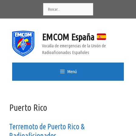
Saltar
Buscar:
al
contenido
EMCOM España
Vocalía de emergencias de la Unión de
Radioaficionados Españoles
Menú
Puerto Rico
Terremoto de Puerto Rico &
Radioaficionados