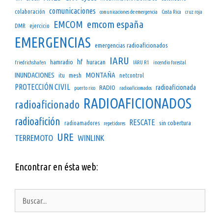
comunicaciones
colaboración
comunicaciones de emergencia
Costa Rica
cruz roja
emcom españa
EMCOM
DMR
ejercicio
EMERGENCIAS
emergencias radioaficionados
IARU
hf
hamradio
huracan
friedrichshafen
IARU R1
incendio forestal
INUNDACIONES
MONTAÑA
mesh
itu
netcontrol
PROTECCIÓN CIVIL
radioaficionada
RADIO
puerto rico
radioaficiomados
RADIOAFICIONADOS
radioaficionado
radioafición
RESCATE
sin cobertura
radioamadores
repetidores
URE
TERREMOTO
WINLINK
Encontrar en ésta web:
Buscar: