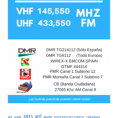
arrl
ARES
ayuda
aredn
calendario
4x4
AYUDA RADIOAFICIONADOS