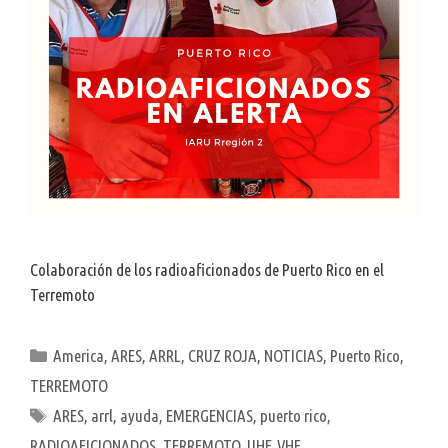
Colaboración de los radioaficionados de Puerto Rico en el
Terremoto
Categorías
America
,
ARES
,
ARRL
,
CRUZ ROJA
,
NOTICIAS
,
Puerto Rico
,
TERREMOTO
Etiquetas
ARES
,
arrl
,
ayuda
,
EMERGENCIAS
,
puerto rico
,
RADIOAFICIONADOS
,
TERREMOTO
,
UHF
,
VHF