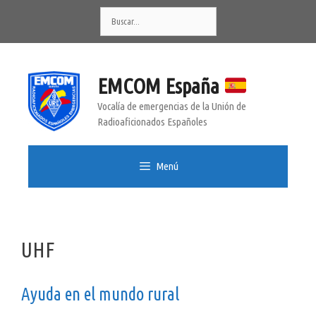
Saltar
Buscar:
al
contenido
EMCOM España
Vocalía de emergencias de la Unión de
Radioaficionados Españoles
Menú
UHF
Ayuda en el mundo rural