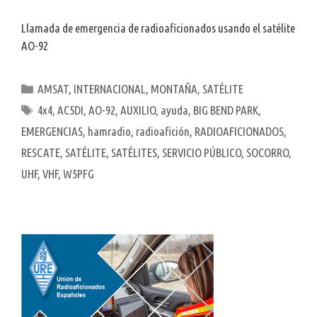
Llamada de emergencia de radioaficionados usando el satélite
AO-92
Categorías
AMSAT
,
INTERNACIONAL
,
MONTAÑA
,
SATÉLITE
Etiquetas
4x4
,
AC5DI
,
AO-92
,
AUXILIO
,
ayuda
,
BIG BEND PARK
,
EMERGENCIAS
,
hamradio
,
radioafición
,
RADIOAFICIONADOS
,
RESCATE
,
SATÉLITE
,
SATÉLITES
,
SERVICIO PÚBLICO
,
SOCORRO
,
UHF
,
VHF
,
W5PFG