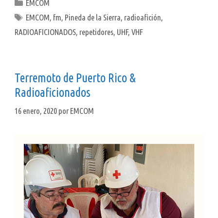
Categorías
EMCOM
Etiquetas
EMCOM
,
fm
,
Pineda de la Sierra
,
radioafición
,
RADIOAFICIONADOS
,
repetidores
,
UHF
,
VHF
Terremoto de Puerto Rico &
Radioaficionados
16 enero, 2020
por
EMCOM