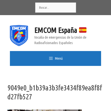
Saltar
Buscar:
al
contenido
EMCOM España
Vocalía de emergencias de la Unión de
Radioaficionados Españoles
Menú
9049e0_b1b39a3b3fe3434f89ea8f8f
d27fb527