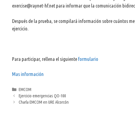
exercise@raynet-hf.net
para informar que la comunicación bidirecc
Después de la prueba, se compilará información sobre cuántos men
ejercicio.
Para participar, rellena el siguiente
formulario
Mas información
Categorías
EMCOM
Ejercicio emergencias QO-100
Charla EMCOM en URE Alcorcón