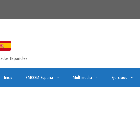
onados Españoles
Inicio
EMCOM España
Multimedia
Ejercicios