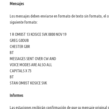
Mensajes
Los mensajes deben enviarse en formato de texto sin formato, el cont
siguiente formato:
1 R
OM8ST
13
KOSICE
SVK
0800
NOV
19
GREG
G0DUB
CHESTER
GBR
BT
MESSAGES
SENT
OVER
CW
AND
VOICE
MODES
ARE
ALSO
ALL
CAPITALS
X 73
BT
STAN
OM8ST
KOSICE
SVK
Informes
Las estaciones recibirán confirmación de que su mensaje original s