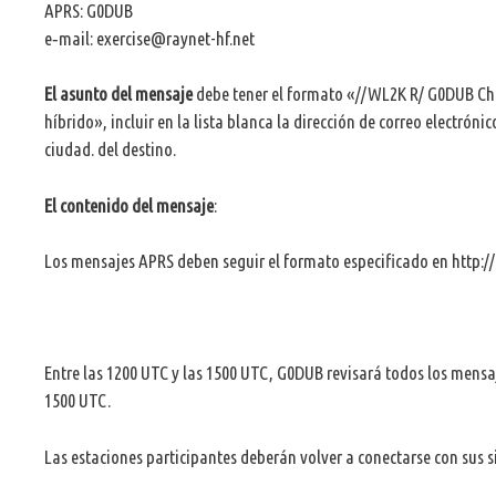
APRS
:
G0DUB
e‑mail:
exercise@raynet-hf.net
El asunto del mensaje
debe tener el formato «//WL2K R/ G0DUB Che
híbrido», incluir en la lista blanca la dirección de correo electróni
ciudad. del destino.
El contenido del mensaje
:
Los mensajes APRS deben seguir el formato especificado en http:
Entre las 1200 UTC y las 1500 UTC, G0DUB revisará todos los mensa
1500 UTC.
Las estaciones participantes deberán volver a conectarse con sus si