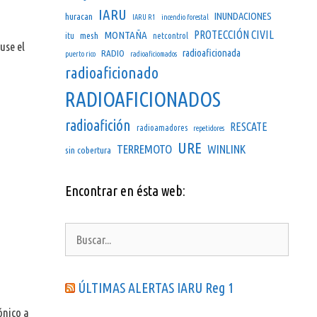
IARU
INUNDACIONES
huracan
IARU R1
incendio forestal
PROTECCIÓN CIVIL
MONTAÑA
mesh
itu
netcontrol
use el
radioaficionada
RADIO
puerto rico
radioaficiomados
radioaficionado
RADIOAFICIONADOS
radioafición
RESCATE
radioamadores
repetidores
URE
TERREMOTO
WINLINK
sin cobertura
Encontrar en ésta web:
Buscar:
ÚLTIMAS ALERTAS IARU Reg 1
ónico a