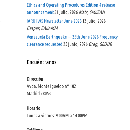
Ethics and Operating Procedures Edition 4 release
announcement
31 julio, 2026
Mats, SM6EAN
l
IARU IWS Newsletter June 2026
13 julio, 2026
Gaspar, EA6AMM
Venezuela Earthquake — 25th June 2026 Frequency
clearance requested
25 junio, 2026
Greg, G0DUB
Encuéntranos
Dirección
Avda. Monte Igueldo nº 102
Madrid 28053
Horario
Lunes a viernes: 9:00AM a 14:00PM
Teléfono