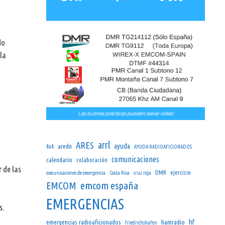
do
 la
arrl
ARES
ayuda
aredn
4x4
AYUDA RADIOAFICIONADOS
comunicaciones
calendario
colaboración
 de las
DMR
ejercicio
comunicaciones de emergencia
Costa Rica
cruz roja
emcom españa
EMCOM
EMERGENCIAS
s.
hf
emergencias radioaficionados
hamradio
friedrichshafen