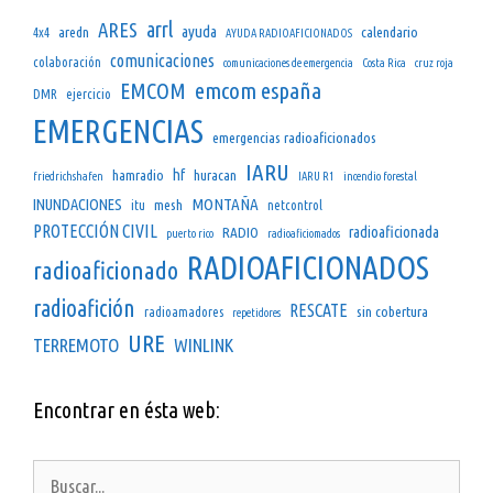
arrl
ARES
ayuda
aredn
calendario
4x4
AYUDA RADIOAFICIONADOS
comunicaciones
colaboración
comunicaciones de emergencia
Costa Rica
cruz roja
emcom españa
EMCOM
DMR
ejercicio
EMERGENCIAS
emergencias radioaficionados
IARU
hf
hamradio
huracan
friedrichshafen
IARU R1
incendio forestal
INUNDACIONES
MONTAÑA
mesh
itu
netcontrol
PROTECCIÓN CIVIL
radioaficionada
RADIO
puerto rico
radioaficiomados
RADIOAFICIONADOS
radioaficionado
radioafición
RESCATE
sin cobertura
radioamadores
repetidores
URE
TERREMOTO
WINLINK
Encontrar en ésta web:
Buscar: