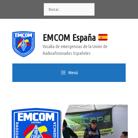
Saltar
Buscar:
al
contenido
EMCOM España
Vocalía de emergencias de la Unión de
Radioaficionados Españoles
Menú