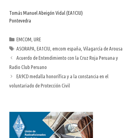
Tomás Manuel Abeigón Vidal (EA1CIU)
Pontevedra
Categorías
EMCOM
,
URE
Etiquetas
ASORAPA
,
EA1CIU
,
emcom españa
,
Vilagarcía de Arousa
Acuerdo de Entendimiento con la Cruz Roja Peruana y
Radio Club Peruano
EA9CD medalla honorífica y a la constancia en el
voluntariado de Protección Civil