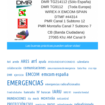
arrl
ARES
ayuda
aredn
calendario
4x4
AYUDA RADIOAFICIONADOS
comunicaciones
colaboración
comunicaciones de emergencia
Costa Rica
cruz roja
emcom españa
EMCOM
DMR
ejercicio
EMERGENCIAS
emergencias radioaficionados
IARU
hf
hamradio
huracan
friedrichshafen
IARU R1
incendio forestal
INUNDACIONES
MONTAÑA
mesh
itu
netcontrol
PROTECCIÓN CIVIL
radioaficionada
RADIO
puerto rico
radioaficiomados