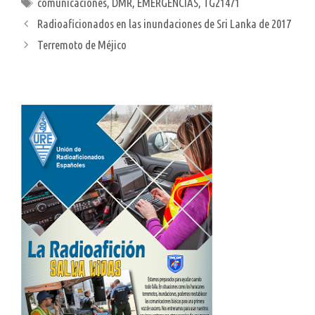
Etiquetas
comunicaciones
,
DMR
,
EMERGENCIAS
,
TG21471
Radioaficionados en las inundaciones de Sri Lanka de 2017
Terremoto de Méjico