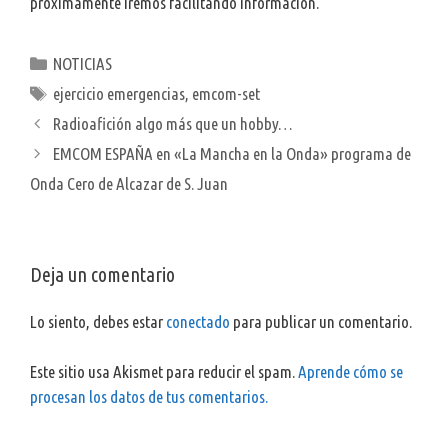
próximamente iremos facilitando información.
Categorías
NOTICIAS
Etiquetas
ejercicio emergencias
,
emcom-set
Radioafición algo más que un hobby…
EMCOM ESPAÑA en «La Mancha en la Onda» programa de
Onda Cero de Alcazar de S. Juan
Deja un comentario
Lo siento, debes estar
conectado
para publicar un comentario.
Este sitio usa Akismet para reducir el spam.
Aprende cómo se
procesan los datos de tus comentarios.