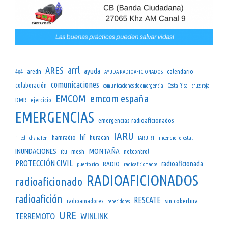
arrl
ARES
ayuda
aredn
calendario
4x4
AYUDA RADIOAFICIONADOS
comunicaciones
colaboración
comunicaciones de emergencia
Costa Rica
cruz roja
emcom españa
EMCOM
DMR
ejercicio
EMERGENCIAS
emergencias radioaficionados
IARU
hf
hamradio
huracan
friedrichshafen
IARU R1
incendio forestal
INUNDACIONES
MONTAÑA
mesh
itu
netcontrol
PROTECCIÓN CIVIL
radioaficionada
RADIO
puerto rico
radioaficiomados
RADIOAFICIONADOS
radioaficionado
radioafición
RESCATE
sin cobertura
radioamadores
repetidores
URE
TERREMOTO
WINLINK