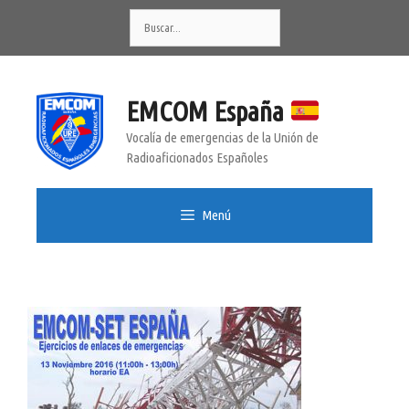
Saltar
Buscar:
al
contenido
EMCOM España
Vocalía de emergencias de la Unión de
Radioaficionados Españoles
Menú