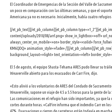
El Coordinador de Emergencias de la Sección del Valle de Sacrame
un poco en comparación con las últimas semanas, y que el soporte
Americana ya no es necesario. Inicialmente, había cuatro refugios
[/et_pb_text][/et_pb_column][et_pb_column type=»1_2″][et_pb_ima
content/uploads/2018/08/arrl.png» show_in_lightbox=»off» url_
always_center_on_mobile=»on» border_style=»solid» force_fullw
KM6QDQ» animation_style=»fade» /][/et_pb_column][/et_pb_row][
background_layout=»light» text_orientation=»left» border_style=
El 5 de agosto, el equipo Shasta-Tehama ARES pudo llevar su tráil
Weaverville abierto para los evacuados de Carr Fire, dijo.
«Esto alivió a los voluntarios de ARES del Condado de Sacramento 
Weaverville, supone un viaje de 4.5 a 5.5 horas para la gente de la
Las comunicaciones en el refugio han sido importantes, ya que la c
cortes durante horas. «CalFire informa que el indendio Carr en los
47% . Evacuaciones y cierres de carreteras están todavía en marc