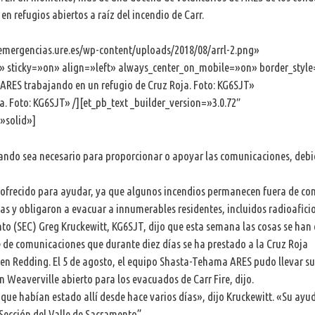
n refugios abiertos a raíz del incendio de Carr.
/emergencias.ure.es/wp-content/uploads/2018/08/arrl-2.png»
 sticky=»on» align=»left» always_center_on_mobile=»on» border_style
RES trabajando en un refugio de Cruz Roja. Foto: KG6SJT»
a. Foto: KG6SJT» /][et_pb_text _builder_version=»3.0.72″
»solid»]
ando sea necesario para proporcionar o apoyar las comunicaciones, debi
n ofrecido para ayudar, ya que algunos incendios permanecen fuera de con
sas y obligaron a evacuar a innumerables residentes, incluidos radioafici
nto (SEC) Greg Kruckewitt, KG6SJT, dijo que esta semana las cosas se ha
 de comunicaciones que durante diez días se ha prestado a la Cruz Roja
 en Redding. El 5 de agosto, el equipo Shasta-Tehama ARES pudo llevar su 
 Weaverville abierto para los evacuados de Carr Fire, dijo.
que habían estado allí desde hace varios días», dijo Kruckewitt. «Su ayu
 Sección del Valle de Sacramento”.