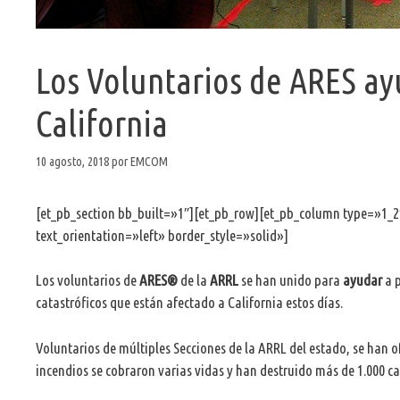
Los Voluntarios de ARES a
California
10 agosto, 2018
por
EMCOM
[et_pb_section bb_built=»1″][et_pb_row][et_pb_column type=»1_2
text_orientation=»left» border_style=»solid»]
Los voluntarios de
ARES®
de la
ARRL
se han unido para
ayudar
a p
catastróficos que están afectado a California estos días.
Voluntarios de múltiples Secciones de la ARRL del estado, se han 
incendios se cobraron varias vidas y han destruido más de 1.000 c