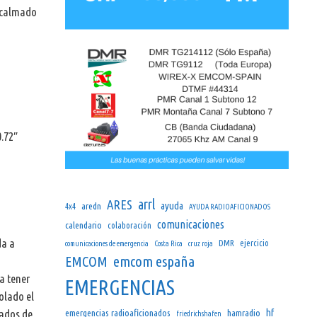
n calmado
.72″
arrl
ARES
ayuda
aredn
4x4
AYUDA RADIOAFICIONADOS
comunicaciones
calendario
colaboración
da a
DMR
ejercicio
comunicaciones de emergencia
Costa Rica
cruz roja
emcom españa
EMCOM
a tener
EMERGENCIAS
olado el
hf
dados de
emergencias radioaficionados
hamradio
friedrichshafen