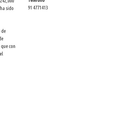
 242,000
91 4771413
 ha sido
e de
de
o que con
el