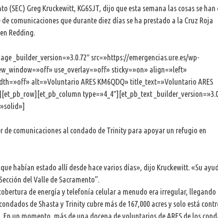
nto (SEC) Greg Kruckewitt, KG6SJT, dijo que esta semana las cosas se ha
 de comunicaciones que durante diez días se ha prestado a la Cruz Roja
 en Redding.
ge _builder_version=»3.0.72″ src=»https://emergencias.ure.es/wp-
new_window=»off» use_overlay=»off» sticky=»on» align=»left»
idth=»off» alt=»Voluntario ARES KM6QDQ» title_text=»Voluntario ARES
et_pb_row][et_pb_column type=»4_4″][et_pb_text _builder_version=»3.0
»solid»]
er de comunicaciones al condado de Trinity para apoyar un refugio en
que habían estado allí desde hace varios días», dijo Kruckewitt. «Su ayu
 Sección del Valle de Sacramento”.
obertura de energía y telefonía celular a menudo era irregular, llegando 
 condados de Shasta y Trinity cubre más de 167,000 acres y solo está contr
ha. En un momento, más de una docena de voluntarios de ARES de los con