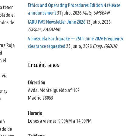
Ethics and Operating Procedures Edition 4 release
a tener
announcement
31 julio, 2026
Mats, SM6EAN
olado el
IARU IWS Newsletter June 2026
13 julio, 2026
dados de
Gaspar, EA6AMM
Venezuela Earthquake — 25th June 2026 Frequency
ruz Roja
clearance requested
25 junio, 2026
Greg, G0DUB
el
a el
Encuéntranos
r vía
Dirección
Avda. Monte Igueldo nº 102
ency
Madrid 28053
a
Horario
Lunes a viernes: 9:00AM a 14:00PM
rmó
eado de
Teléfono