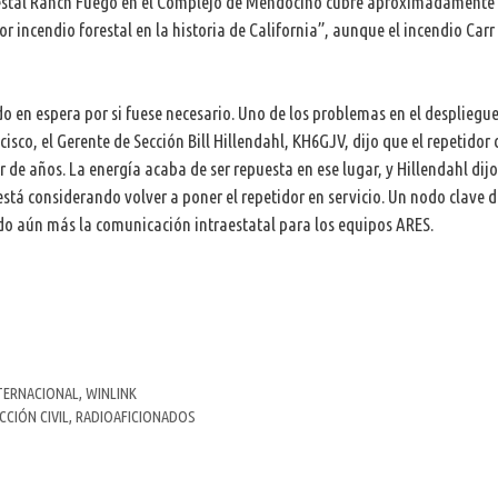
forestal Ranch Fuego en el Complejo de Mendocino cubre aproximadamente
 incendio forestal en la historia de California”, aunque el incendio Carr
o en espera por si fuese necesario. Uno de los problemas en el despliegu
isco, el Gerente de Sección Bill Hillendahl, KH6GJV, dijo que el repetidor 
 de años. La energía acaba de ser repuesta en ese lugar, y Hillendahl dij
está considerando volver a poner el repetidor en servicio. Un nodo clave d
ando aún más la comunicación intraestatal para los equipos ARES.
TERNACIONAL
,
WINLINK
CIÓN CIVIL
,
RADIOAFICIONADOS