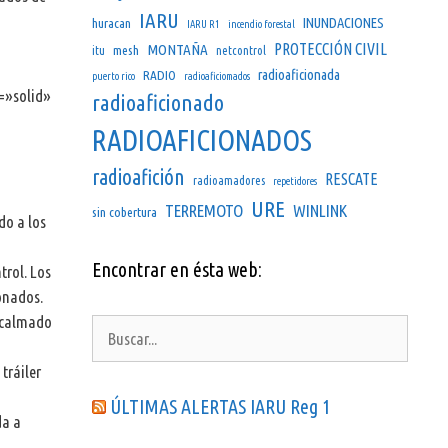
IARU
INUNDACIONES
huracan
IARU R1
incendio forestal
PROTECCIÓN CIVIL
MONTAÑA
mesh
itu
netcontrol
radioaficionada
RADIO
puerto rico
radioaficiomados
=»solid»
radioaficionado
RADIOAFICIONADOS
radioafición
RESCATE
radioamadores
repetidores
URE
TERREMOTO
WINLINK
sin cobertura
do a los
Encontrar en ésta web:
trol. Los
onados.
n calmado
Buscar:
tráiler
ÚLTIMAS ALERTAS IARU Reg 1
da a