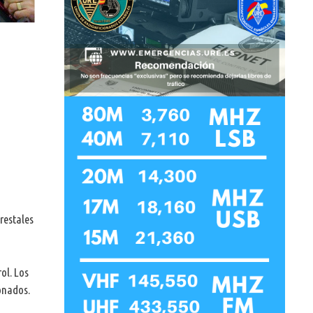
orestales
ol. Los
onados.