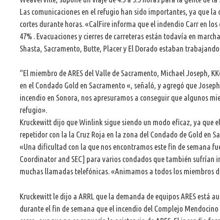
Las comunicaciones en el refugio han sido importantes, ya que la c
cortes durante horas. «CalFire informa que el indendio Carr en los
47% . Evacuaciones y cierres de carreteras están todavía en marc
Shasta, Sacramento, Butte, Placer y El Dorado estaban trabajando e
“El miembro de ARES del Valle de Sacramento, Michael Joseph, KK6
en el Condado Gold en Sacramento «, señaló, y agregó que Josep
incendio en Sonora, nos apresuramos a conseguir que algunos mie
refugio».
Kruckewitt dijo que Winlink sigue siendo un modo eficaz, ya que e
repetidor con la la Cruz Roja en la zona del Condado de Gold en S
«Una dificultad con la que nos encontramos este fin de semana fu
Coordinator and SEC] para varios condados que también sufrían inc
muchas llamadas telefónicas. «Animamos a todos los miembros de 
Kruckewitt le dijo a ARRL que la demanda de equipos ARES está a
durante el fin de semana que el incendio del Complejo Mendocino