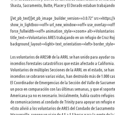
Shasta, Sacramento, Butte, Placer y El Dorado estaban trabajando e
[/et_pb_text][et_pb_image _builder_version=»3.0.72″ src=»https:/
show_in_lightbox=»off» url_new_window=»off» use_overlay=»off»
force_fullwidth=»off» animation_style=»zoom» alt=»Voluntarios A
title_text=»Voluntarios ARES trabajando en un refugio de Cruz Roj
background_layout=»light» text_orientation=»left» border_style=
Los voluntarios de ARES® de la ARRL se han unido para ayudar cu
incendios forestales catastróficos que están afectado a California.
Voluntarios de múltiples Secciones de la ARRL en el estado, se ha
incendios se cobraron varias vidas, han destruido más de 1.000 ca
El Coordinador de Emergencias de la Sección del Valle de Sacrame
un poco en comparación con las últimas semanas, y que el soporte
Americana ya no es necesario. Inicialmente, había cuatro refugios
de comunicaciones al condado de Trinity para apoyar un refugio en
«Esto alivió a los voluntarios de ARES del Condado de Sacramento 
Weaverville, supone un viaje de 4.5 a 5.5 horas para la gente de la