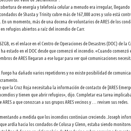
obertura de energía y telefonía celular a menudo era irregular, llegando 
 condados de Shasta y Trinity cubre más de 167,000 acres y solo está contr
ha. En un momento, más de una docena de voluntarios de ARES de los con
n refugios abiertos a raíz del incendio de Carr.
ZGB, es el enlace en el Centro de Operaciones de Desastres (DOC) de la C
h ha estado en el DOC desde que comenzó el incendio. «Cuando comenzó 
mbros de ARES llegaran a ese lugar para ver qué comunicaciones necesit
l fuego ha dañado varios repetidores y no existe posibilidad de comunica
acramento.
e que la Cruz Roja necesitaba la información de contacto de [ARES Emerg
endios y tienen que abrir refugios», dijo. Completar esa tarea implicab
ARES a que conozcan a sus grupos ARES vecinos y … revisen sus redes.
umentando a medida que los incendios continúan creciendo. Joseph info
 que ardía hacia los condados de Colusa y Glenn, estaba siendo monitor