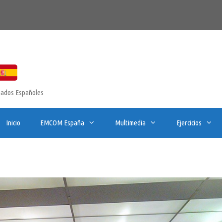
onados Españoles
Inicio
EMCOM España
Multimedia
Ejercicios