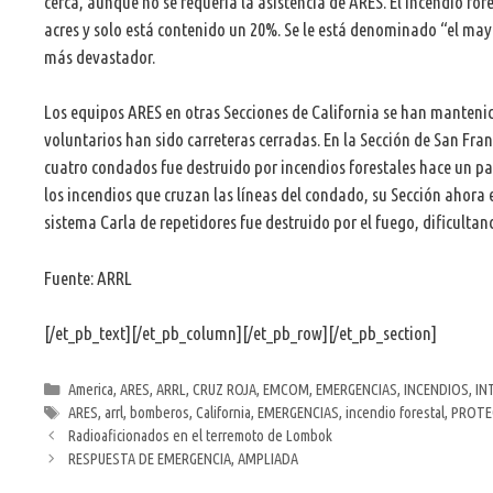
cerca, aunque no se requería la asistencia de ARES. El incendio 
acres y solo está contenido un 20%. Se le está denominado “el mayor
más devastador.
Los equipos ARES en otras Secciones de California se han mantenid
voluntarios han sido carreteras cerradas. En la Sección de San Franc
cuatro condados fue destruido por incendios forestales hace un par
los incendios que cruzan las líneas del condado, su Sección ahora 
sistema Carla de repetidores fue destruido por el fuego, dificult
Fuente: ARRL
[/et_pb_text][/et_pb_column][/et_pb_row][/et_pb_section]
Categorías
America
,
ARES
,
ARRL
,
CRUZ ROJA
,
EMCOM
,
EMERGENCIAS
,
INCENDIOS
,
IN
Etiquetas
ARES
,
arrl
,
bomberos
,
California
,
EMERGENCIAS
,
incendio forestal
,
PROTEC
Radioaficionados en el terremoto de Lombok
RESPUESTA DE EMERGENCIA, AMPLIADA