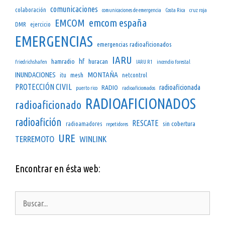
comunicaciones
colaboración
comunicaciones de emergencia
Costa Rica
cruz roja
emcom españa
EMCOM
DMR
ejercicio
EMERGENCIAS
emergencias radioaficionados
IARU
hf
hamradio
huracan
friedrichshafen
IARU R1
incendio forestal
INUNDACIONES
MONTAÑA
mesh
itu
netcontrol
PROTECCIÓN CIVIL
radioaficionada
RADIO
puerto rico
radioaficiomados
RADIOAFICIONADOS
radioaficionado
radioafición
RESCATE
sin cobertura
radioamadores
repetidores
URE
TERREMOTO
WINLINK
Encontrar en ésta web:
Buscar: