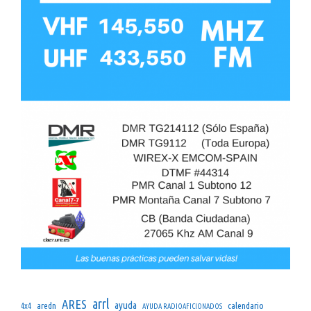
arrl
ARES
ayuda
aredn
calendario
4x4
AYUDA RADIOAFICIONADOS