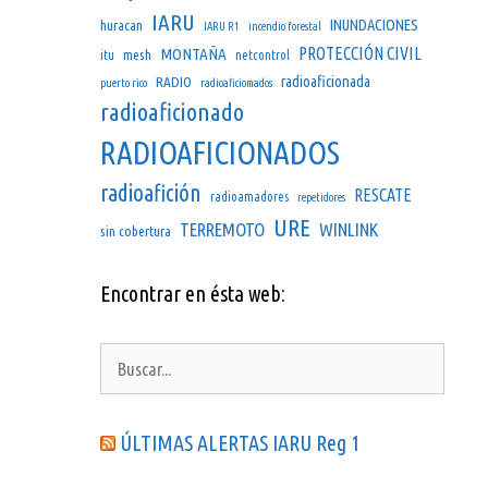
IARU
INUNDACIONES
huracan
IARU R1
incendio forestal
PROTECCIÓN CIVIL
MONTAÑA
mesh
itu
netcontrol
radioaficionada
RADIO
puerto rico
radioaficiomados
radioaficionado
RADIOAFICIONADOS
radioafición
RESCATE
radioamadores
repetidores
URE
TERREMOTO
WINLINK
sin cobertura
Encontrar en ésta web:
Buscar:
ÚLTIMAS ALERTAS IARU Reg 1