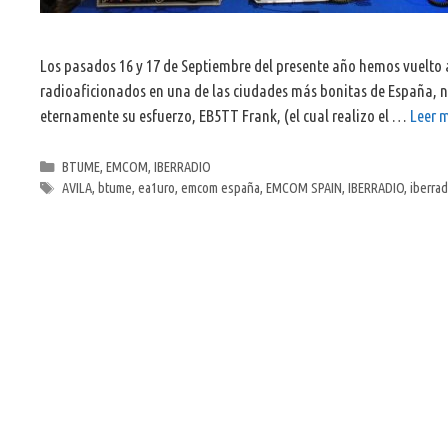
Los pasados 16 y 17 de Septiembre del presente año hemos vuelto 
radioaficionados en una de las ciudades más bonitas de España, 
eternamente su esfuerzo, EB5TT Frank, (el cual realizo el …
Leer 
Categorías
BTUME
,
EMCOM
,
IBERRADIO
Etiquetas
AVILA
,
btume
,
ea1uro
,
emcom españa
,
EMCOM SPAIN
,
IBERRADIO
,
iberrad