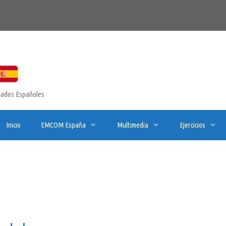
onados Españoles
Inicio
EMCOM España
Multimedia
Ejercicios