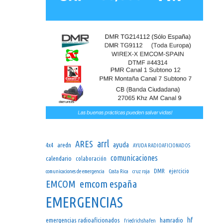
arrl
ARES
ayuda
aredn
4x4
AYUDA RADIOAFICIONADOS
comunicaciones
calendario
colaboración
DMR
ejercicio
comunicaciones de emergencia
Costa Rica
cruz roja
emcom españa
EMCOM
EMERGENCIAS
hf
emergencias radioaficionados
hamradio
friedrichshafen