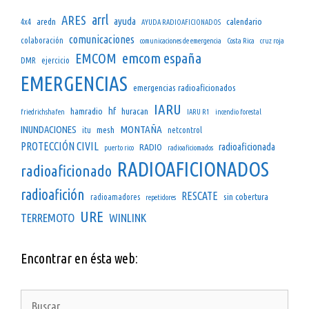
arrl
ARES
ayuda
aredn
calendario
4x4
AYUDA RADIOAFICIONADOS
comunicaciones
colaboración
comunicaciones de emergencia
Costa Rica
cruz roja
emcom españa
EMCOM
DMR
ejercicio
EMERGENCIAS
emergencias radioaficionados
IARU
hf
hamradio
huracan
friedrichshafen
IARU R1
incendio forestal
INUNDACIONES
MONTAÑA
mesh
itu
netcontrol
PROTECCIÓN CIVIL
radioaficionada
RADIO
puerto rico
radioaficiomados
RADIOAFICIONADOS
radioaficionado
radioafición
RESCATE
sin cobertura
radioamadores
repetidores
URE
TERREMOTO
WINLINK
Encontrar en ésta web:
Buscar: