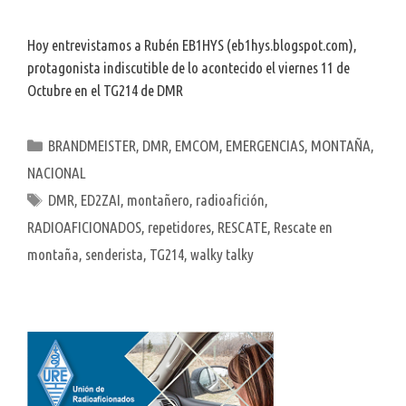
Hoy entrevistamos a Rubén EB1HYS (eb1hys.blogspot.com),
protagonista indiscutible de lo acontecido el viernes 11 de
Octubre en el TG214 de DMR
Categorías
BRANDMEISTER
,
DMR
,
EMCOM
,
EMERGENCIAS
,
MONTAÑA
,
NACIONAL
Etiquetas
DMR
,
ED2ZAI
,
montañero
,
radioafición
,
RADIOAFICIONADOS
,
repetidores
,
RESCATE
,
Rescate en
montaña
,
senderista
,
TG214
,
walky talky