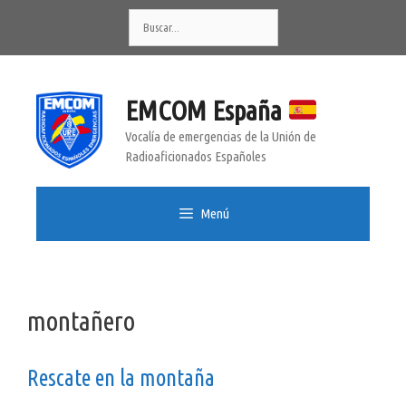
Saltar
Buscar:
al
contenido
EMCOM España
Vocalía de emergencias de la Unión de
Radioaficionados Españoles
Menú
montañero
Rescate en la montaña